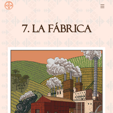
Skip
to
content
La
7. La Fábrica
Baraja
Solar